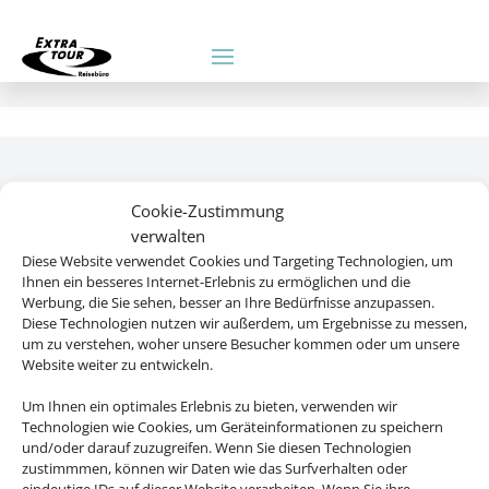
Cookie-Zustimmung
Rechtliche Informationen
verwalten
Diese Website verwendet Cookies und Targeting Technologien, um
Ihnen ein besseres Internet-Erlebnis zu ermöglichen und die
Impressum
|
Datenschutzerklärung
|
Online Check-In
|
Werbung, die Sie sehen, besser an Ihre Bedürfnisse anzupassen.
Service
|
Blacklisted Airlines
|
AGB
Diese Technologien nutzen wir außerdem, um Ergebnisse zu messen,
|
Barrierefreiheitserklärung
um zu verstehen, woher unsere Besucher kommen oder um unsere
Website weiter zu entwickeln.
Um Ihnen ein optimales Erlebnis zu bieten, verwenden wir
Technologien wie Cookies, um Geräteinformationen zu speichern
und/oder darauf zuzugreifen. Wenn Sie diesen Technologien
©
2025 • Schmetterling
zustimmmen, können wir Daten wie das Surfverhalten oder
eindeutige IDs auf dieser Website verarbeiten. Wenn Sie ihre